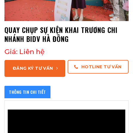
QUAY CHỤP SỰ KIỆN KHAI TRƯƠNG CHI
NHÁNH BIDV HÀ ĐÔNG
Giá: Liên hệ
HOTLINE TƯ VẤN
ĐĂNG KÝ TƯ VẤN
THÔNG TIN CHI TIẾT