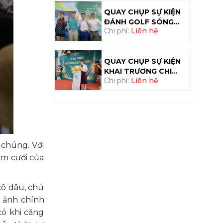
QUAY CHỤP SỰ KIỆN
ĐÁNH GOLF SÓNG
Chi phí:
Liên hệ
BẠC – TẬP ĐOÀN ĐẠT
PHƯƠNG
QUAY CHỤP SỰ KIỆN
KHAI TRƯƠNG CHI
Chi phí:
Liên hệ
NHÁNH BIDV HÀ
ĐÔNG
 chúng. Với
ám cưới của
ô dâu, chú
 ảnh chính
có khi căng