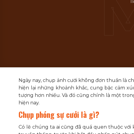
T
Ngày nay, chụp ảnh cưới không đơn thuần là chụp 
hiện lại những khoảnh khắc, cung bậc cảm xú
tượng hơn nhiều. Và đó cũng chính là một tro
hiện nay.
Chụp phóng sự cưới là gì?
Có lẽ chúng ta ai cũng đã quá quen thuộc với 