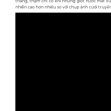
thẳng, thậm chí có khi những giọt nước mắt xú
nhiên cao hơn nhiều so với chụp ảnh cưới truyề