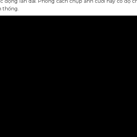
c động lăn dài. Phong cách chụp ảnh cưới này có độ ch
n thống.