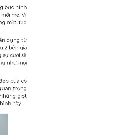
ng bức hình
mới mẻ. Vì
ng mặt, tạo
dàn dựng từ
ư 2 bên gia
 sự cưới sẽ
ờng như mọi
 đẹp của cô
 quan trọng
 những giọt
hình này.