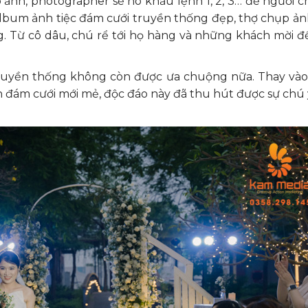
ảnh, photographer sẽ hô khẩu lệnh 1, 2, 3… để người c
 album ảnh tiệc đám cưới truyền thống đẹp, thợ chụp ả
ng. Từ cô dâu, chú rể tới họ hàng và những khách mời 
truyền thống không còn được ưa chuộng nữa. Thay vào 
h đám cưới mới mẻ, độc đáo này đã thu hút được sự chú