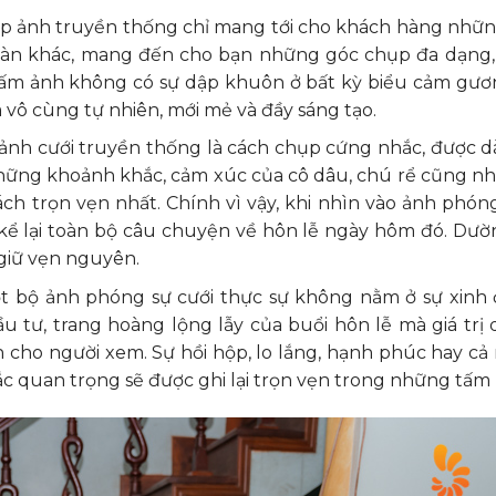
p ảnh truyền thống chỉ mang tới cho khách hàng nhữ
àn khác, mang đến cho bạn những góc chụp đa dạng, 
ấm ảnh không có sự dập khuôn ở bất kỳ biểu cảm gươ
 vô cùng tự nhiên, mới mẻ và đầy sáng tạo.
ảnh cưới truyền thống là cách chụp cứng nhắc, được 
 Những khoảnh khắc, cảm xúc của cô dâu, chú rể cũng nh
ách trọn vẹn nhất. Chính vì vậy, khi nhìn vào ảnh phóng
kể lại toàn bộ câu chuyện về hôn lễ ngày hôm đó. Dư
giữ vẹn nguyên.
một bộ ảnh phóng sự cưới thực sự không nằm ở sự xinh
ầu tư, trang hoàng lộng lẫy của buổi hôn lễ mà giá trị
ho người xem. Sự hồi hộp, lo lắng, hạnh phúc hay cả
ắc quan trọng sẽ được ghi lại trọn vẹn trong những tấm 