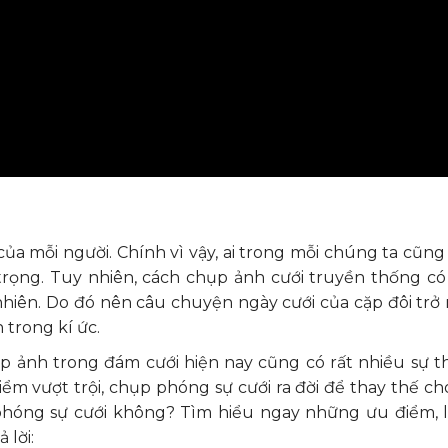
i của mỗi người. Chính vì vậy, ai trong mỗi chúng ta cũ
trọng. Tuy nhiên, cách chụp ảnh cưới truyền thống c
hiên. Do đó nên câu chuyện ngày cưới của cặp đôi trở
 trong kí ức.
 ảnh trong đám cưới hiện nay cũng có rất nhiều sự th
m vượt trội, chụp phóng sự cưới ra đời để thay thế ch
phóng sự cưới không? Tìm hiểu ngay những ưu điểm, l
 lời: