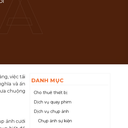
ỚI
ng, việc tái
DANH MỤC
nghĩa và ấn
 ưa chuộng
Cho thuê thiết bị
Dịch vụ quay phim
Dịch vụ chụp ảnh
Chụp ảnh sự kiện
ụp ảnh cưới