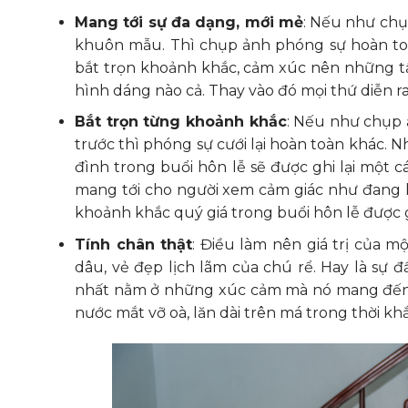
Mang tới sự đa dạng, mới mẻ
: Nếu như chụ
khuôn mẫu. Thì chụp ảnh phóng sự hoàn to
bắt trọn khoảnh khắc, cảm xúc nên những t
hình dáng nào cả. Thay vào đó mọi thứ diễn ra
Bắt trọn từng khoảnh khắc
: Nếu như chụp 
trước thì phóng sự cưới lại hoàn toàn khác.
đình trong buổi hôn lễ sẽ được ghi lại một c
mang tới cho người xem cảm giác như đang 
khoảnh khắc quý giá trong buổi hôn lễ được 
Tính chân thật
: Điều làm nên giá trị của 
dâu, vẻ đẹp lịch lãm của chú rể. Hay là sự đ
nhất nằm ở những xúc cảm mà nó mang đến c
nước mắt vỡ oà, lăn dài trên má trong thời kh