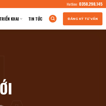
0358.298.145
Hotline:
TRIỂN KHAI
TIN TỨC
ĐĂNG KÝ TƯ VẤN
ỚI