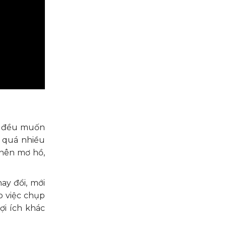
ng đều muốn
ó quá nhiều
 nên mơ hồ,
ay đổi, mới
o việc chụp
ợi ích khác