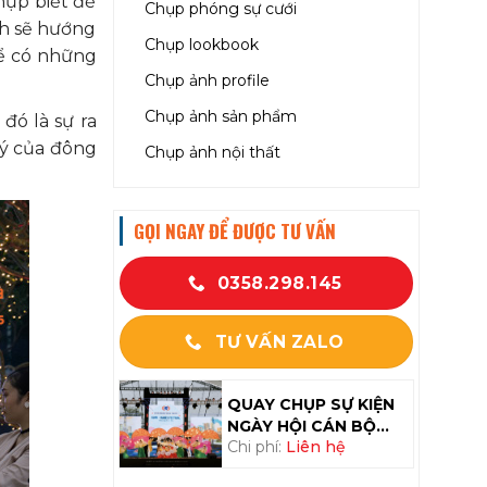
hụp biết để
Chụp phóng sự cưới
nh sẽ hướng
Chụp lookbook
để có những
Chụp ảnh profile
Chụp ảnh sản phẩm
đó là sự ra
 ý của đông
Chụp ảnh nội thất
GỌI NGAY ĐỂ ĐƯỢC TƯ VẤN
0358.298.145
TƯ VẤN ZALO
QUAY CHỤP SỰ KIỆN
NGÀY HỘI CÁN BỘ
Chi phí:
Liên hệ
NHÂN VIÊN SUMI
HANEL