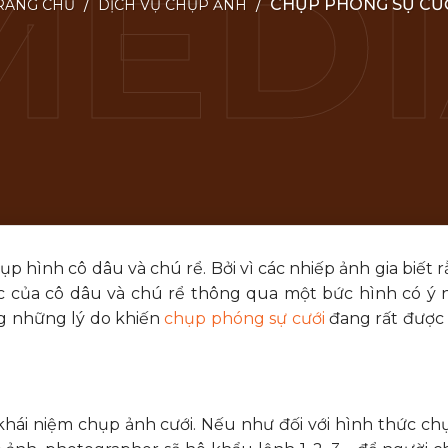
/
/
CHỤP PHÓNG SỰ CƯ
RANG CHỦ
DỊCH VỤ CHỤP ẢNH
hình cô dâu và chú rể. Bởi vì các nhiếp ảnh gia biết rằ
c của cô dâu và chú rể thông qua một bức hình có ý 
ng những lý do khiến
chụp phóng sự cưới
đang rất được
khái niệm chụp ảnh cưới. Nếu như đối với hình thức ch