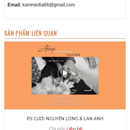
Email:
kammedia66@gmail.com
SẢN PHẨM LIÊN QUAN
Xem Video
PS CƯỚI NGUYỄN LONG & LAN ANH
Chi phí:
Liên hệ