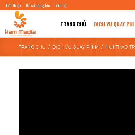
Skip
Giới thiệu
Hồ sơ năng lực
Liên hệ
to
content
TRANG CHỦ
DỊCH VỤ QUAY PH
/
/
TRANG CHỦ
DỊCH VỤ QUAY PHIM
HỘI THẢO T