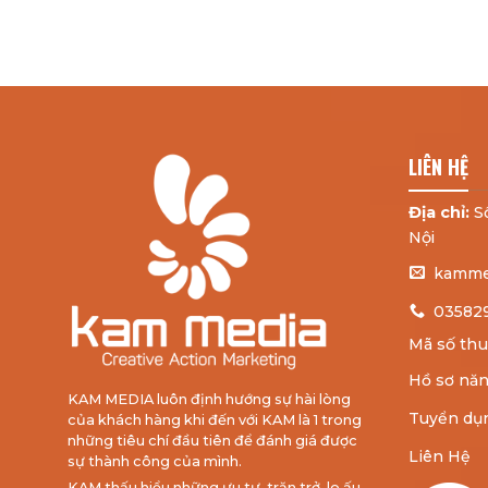
LIÊN HỆ
Địa chỉ:
Số
Nội
kamme
03582
Mã số thu
Hồ sơ năn
KAM MEDIA luôn định hướng sự hài lòng
Tuyển dụ
của khách hàng khi đến với KAM là 1 trong
những tiêu chí đầu tiên để đánh giá được
Liên Hệ
sự thành công của mình.
KAM thấu hiểu những ưu tư, trăn trở, lo ấu