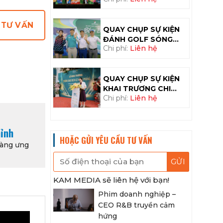
HANEL
 TƯ VẤN
QUAY CHỤP SỰ KIỆN
ĐÁNH GOLF SÓNG
Chi phí:
Liên hệ
BẠC – TẬP ĐOÀN ĐẠT
PHƯƠNG
QUAY CHỤP SỰ KIỆN
KHAI TRƯƠNG CHI
Chi phí:
Liên hệ
NHÁNH BIDV HÀ
ĐÔNG
hỉnh
HOẶC GỬI YÊU CẦU TƯ VẤN
àng ưng
KAM MEDIA sẽ liên hệ với bạn!
Phim doanh nghiệp –
CEO R&B truyền cảm
hứng