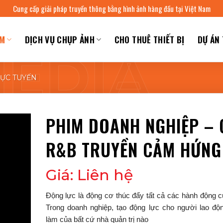
Cung cấp giải pháp truyền thông bằng hình ảnh hàng đầu tại Việt Nam
IM
DỊCH VỤ CHỤP ẢNH
CHO THUÊ THIẾT BỊ
DỰ ÁN 
RỰC TUYẾN
PHIM DOANH NGHIỆP – 
R&B TRUYỀN CẢM HỨNG
Giá: Liên hệ
Động lực là động cơ thúc đẩy tất cả các hành động 
Trong doanh nghiệp, tạo động lực cho người lao độn
làm của bất cứ nhà quản trị nào