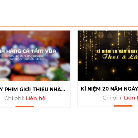
KỈ NIỆM 20 NĂM NGÀ
Y PHIM GIỚI THIỆU NHÀ
& THOI
HÀNG CÁ TẦM VUA
Chi phí:
Liên 
Chi phí:
Liên hệ