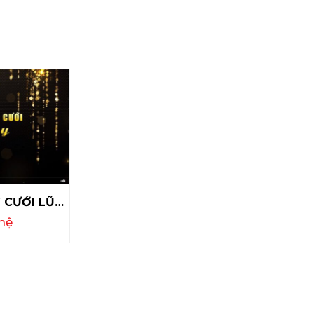
Y CƯỚI LŨY
hệ
QUAY CHỤP SỰ KIỆN KHAI
TRƯƠNG CHI NHÁNH BIDV HÀ
Chi phí:
Liên hệ
ĐÔNG